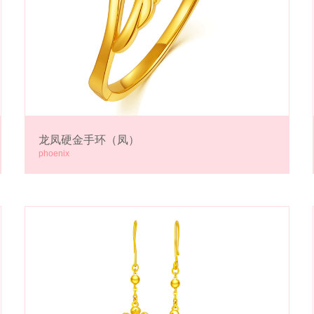
龙凤硬金手环（凤）
phoenix