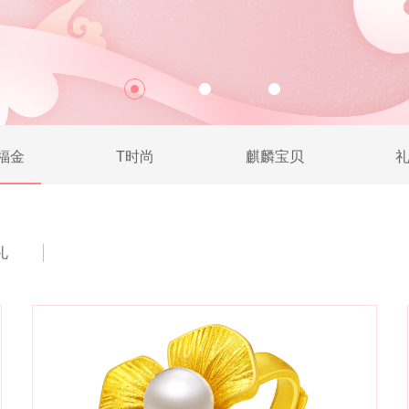
福金
T时尚
麒麟宝贝
礼
礼