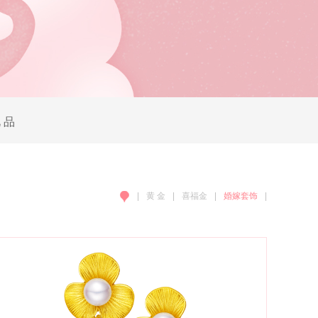
 品
|
黄 金
|
喜福金
|
婚嫁套饰
|