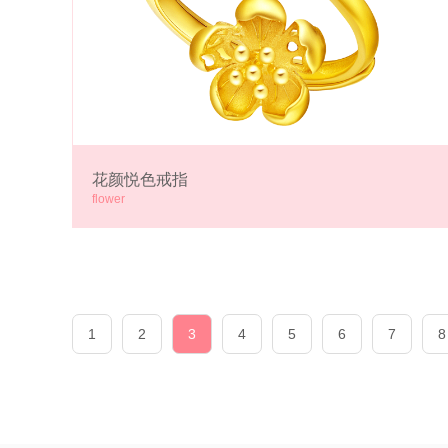
花颜悦色戒指
flower
1
2
3
4
5
6
7
8