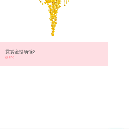
霓裳金缕项链2
grand