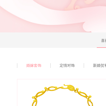
喜
婚嫁套饰
定情对饰
新婚贺