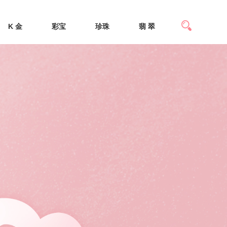
K 金
彩宝
珍珠
翡 翠