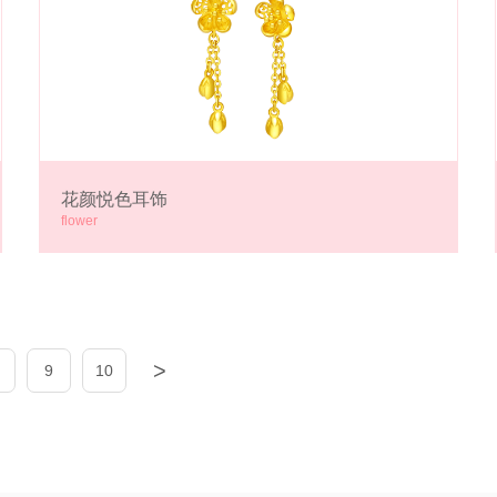
花颜悦色耳饰
flower
>
9
10