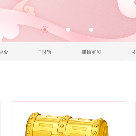
福金
T时尚
麒麟宝贝
礼