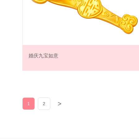
婚庆九宝如意
>
1
2