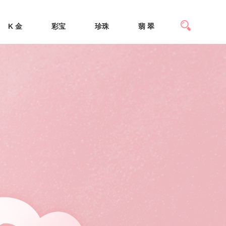
K 金
彩宝
珍珠
翡 翠