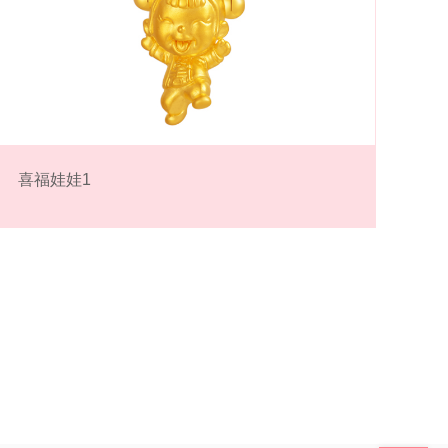
喜福娃娃1