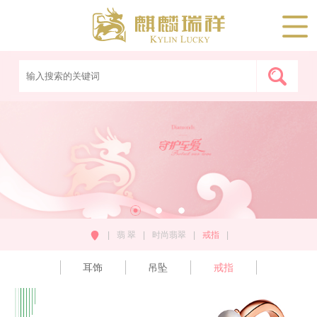
|
翡 翠
|
时尚翡翠
|
戒指
|
耳饰
吊坠
戒指