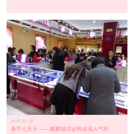
2018-02-18
春节七天乐 ——麒麟瑞祥金狗送福人气旺